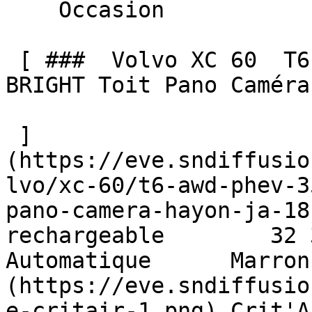
    Occasion    

 [ ###  Volvo XC 60  T6 AWD PHEV 350 BVA8 CORE 
BRIGHT Toit Pano Caméra
 ]
(https://eve.sndiffusio
lvo/xc-60/t6-awd-phev-3
pano-camera-hayon-ja-18
rechargeable        32 350 
Automatique      Marron
(https://eve.sndiffusio
e-critair-1.png) Crit'A