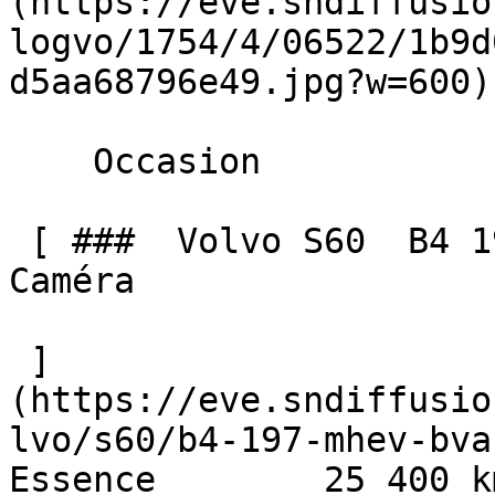
(https://eve.sndiffusio
logvo/1754/4/06522/1b9d
d5aa68796e49.jpg?w=600) 
    Occasion    

 [ ###  Volvo S60  B4 197 MHEV BVA CORE + GPS 
Caméra  

 ]
(https://eve.sndiffusio
lvo/s60/b4-197-mhev-bva-c
Essence        25 400 km    