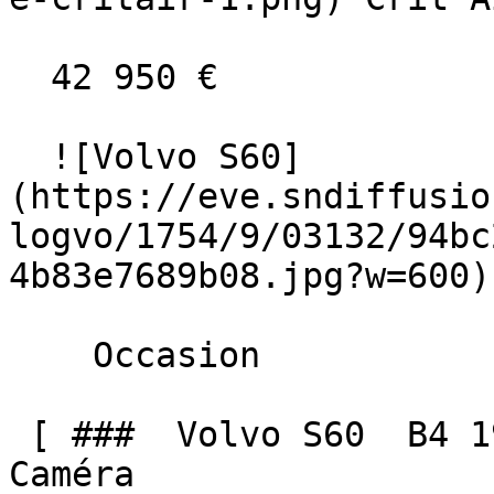
  42 950 €

  ![Volvo S60]
(https://eve.sndiffusio
logvo/1754/9/03132/94bc
4b83e7689b08.jpg?w=600) 
    Occasion    

 [ ###  Volvo S60  B4 197 MHEV BVA CORE + GPS 
Caméra  
