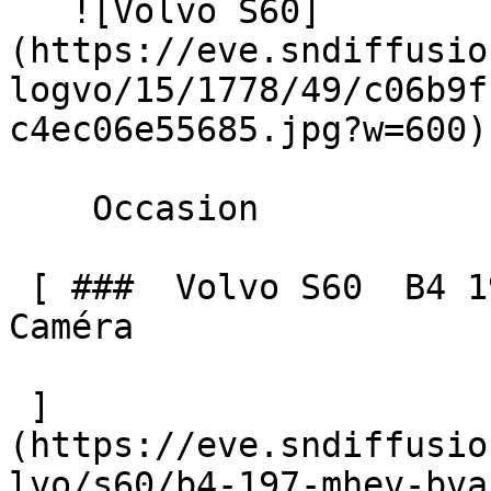
   ![Volvo S60]
(https://eve.sndiffusio
logvo/15/1778/49/c06b9f
c4ec06e55685.jpg?w=600) 
    Occasion    

 [ ###  Volvo S60  B4 197 MHEV BVA CORE + GPS 
Caméra  

 ]
(https://eve.sndiffusio
lvo/s60/b4-197-mhev-bva-c