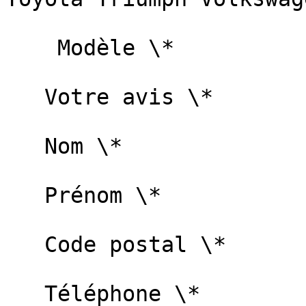
    Modèle \*   

   Votre avis \*   

   Nom \*   

   Prénom \*   

   Code postal \*   

   Téléphone \*   
