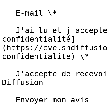
   E-mail \*   

   J'ai lu et j'accepte la [politique de 
confidentialité]
(https://eve.sndiffusio
confidentialite) \*  

   J'accepte de recevoir des informations de SN 
Diffusion  

   Envoyer mon avis   
