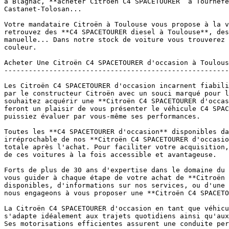
à Blagnac, **acheter Citroën C4 SPACETOURER  à Tournefe
Castanet-Tolosan...

Votre mandataire Citroën à Toulouse vous propose à la v
retrouvez des **C4 SPACETOURER diesel à Toulouse**, des
manuelle... Dans notre stock de voiture vous trouverez 
couleur.

Acheter Une Citroën C4 SPACETOURER d'occasion à Toulous
-------------------------------------------------------
Les Citroën C4 SPACETOURER d'occasion incarnent fiabili
par le constructeur Citroën avec un souci marqué pour l
souhaitez acquérir une **Citroën C4 SPACETOURER d'occas
feront un plaisir de vous présenter le véhicule C4 SPAC
puissiez évaluer par vous-même ses performances.

Toutes les **C4 SPACETOURER d'occasion** disponibles da
irréprochable de nos **Citroën C4 SPACETOURER d'occasio
totale après l'achat. Pour faciliter votre acquisition,
de ces voitures à la fois accessible et avantageuse.

Forts de plus de 30 ans d'expertise dans le domaine du 
vous guider à chaque étape de votre achat de **Citroën 
disponibles, d'informations sur nos services, ou d'une 
nous engageons à vous proposer une **Citroën C4 SPACETO
La Citroën C4 SPACETOURER d'occasion en tant que véhicu
s'adapte idéalement aux trajets quotidiens ainsi qu'aux
Ses motorisations efficientes assurent une conduite per