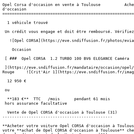
Opel Corsa d'occasion en vente à Toulouse          Ache
d'occasion 

=======================================================
  1 véhicule trouvé

 Un crédit vous engage et doit être remboursé. Vérifiez vos capacités de remboursement avant de vous engager. 

   ![Opel CORSA](https://eve.sndiffusion.fr/photos/evialog_photos/logvo/1753/1/12636/d726625c-6341-4109-b866-ba22d7e664ee.jpg?w=600) 

    Occasion    

 [ ###  Opel CORSA  1.2 TURBO 100 BV6 ELEGANCE Caméra  

 ](https://eve.sndiffusion.fr/mandataire/occasion/opel/corsa/12-turbo-100-bv6-elegance-camera-74)     Essence        64 500 km       06/2021        Manuelle      
Rouge     ![Crit'Air 1](https://eve.sndiffusion.fr/imag
  12 950 €

 ou

  **183 €**  TTC   /mois      pendant 61 mois

 hors assurance facultative  

  Vente de Opel CORSA d'occasion à Toulouse (31)

----------------------------------------------

**Acheter votre voiture Opel CORSA d'occasion à Toulous
votre **achat de Opel CORSA d'occasion à Toulouse** che