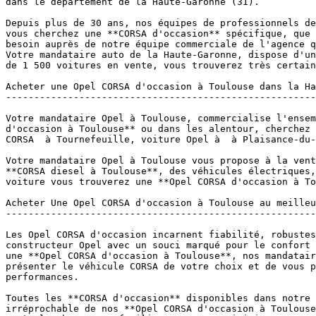
dans le département de la Haute-Garonne (31).

Depuis plus de 30 ans, nos équipes de professionnels de
vous cherchez une **CORSA d'occasion** spécifique, que 
besoin auprès de notre équipe commerciale de l'agence q
Votre mandataire auto de la Haute-Garonne, dispose d'un
de 1 500 voitures en vente, vous trouverez très certain
Acheter une Opel CORSA d'occasion à Toulouse dans la Ha
-------------------------------------------------------
Votre mandataire Opel à Toulouse, commercialise l'ensem
d'occasion à Toulouse** ou dans les alentour, cherchez 
CORSA  à Tournefeuille, voiture Opel à  à Plaisance-du-
Votre mandataire Opel à Toulouse vous propose à la vent
**CORSA diesel à Toulouse**, des véhicules électriques,
voiture vous trouverez une **Opel CORSA d'occasion à To
Acheter Une Opel CORSA d'occasion à Toulouse au meilleu
-------------------------------------------------------
Les Opel CORSA d'occasion incarnent fiabilité, robustes
constructeur Opel avec un souci marqué pour le confort 
une **Opel CORSA d'occasion à Toulouse**, nos mandatair
présenter le véhicule CORSA de votre choix et de vous p
performances.

Toutes les **CORSA d'occasion** disponibles dans notre 
irréprochable de nos **Opel CORSA d'occasion à Toulouse