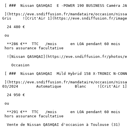
 [ ###  Nissan QASHQAI  E -POWER 190 BUSINESS Caméra JA 18"  

 ](https://eve.sndiffusion.fr/mandataire/occasion/nissan/qashqai/e-power-190-business-camera-ja-18-995)     Hybride        73 600 km       03/2024        Automatique      
Gris     ![Crit'Air 1](https://eve.sndiffusion.fr/image
  24 480 €

 ou

  **286 €**  TTC   /mois      en LOA pendant 60 mois

 hors assurance facultative  

  ![Nissan QASHQAI](https://eve.sndiffusion.fr/photos/evialog_photos/logvo/15/1772/03/21bebc1e-2df6-4d66-bb7a-84b24119f291.jpg?w=600) 

    Occasion    

 [ ###  Nissan QASHQAI  Mild Hybrid 158 X-TRONIC N-CONNECTA Toit GPS Caméra 360° Pack Hiver  

 ](https://eve.sndiffusion.fr/mandataire/occasion/nissan/qashqai/mild-hybrid-158-x-tronic-n-connecta-toit-gps-camera-360-pack-hiver-647)     Essence        32 200 km       
03/2024        Automatique      Blanc     ![Crit'Air 1]
  24 950 €

 ou

  **291 €**  TTC   /mois      en LOA pendant 60 mois

 hors assurance facultative  

  Vente de Nissan QASHQAI d'occasion à Toulouse (31)
