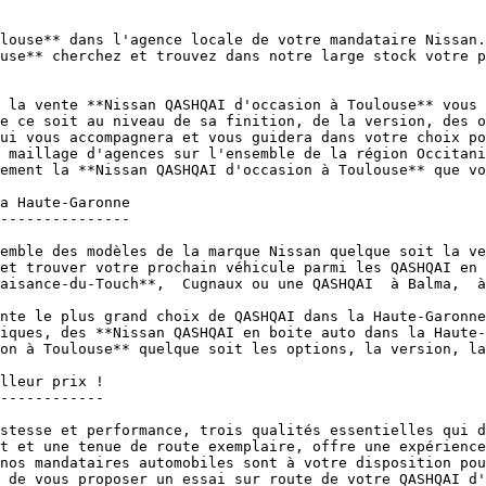
louse** dans l'agence locale de votre mandataire Nissan.
use** cherchez et trouvez dans notre large stock votre p
 la vente **Nissan QASHQAI d'occasion à Toulouse** vous 
e ce soit au niveau de sa finition, de la version, des o
ui vous accompagnera et vous guidera dans votre choix po
 maillage d'agences sur l'ensemble de la région Occitani
ement la **Nissan QASHQAI d'occasion à Toulouse** que vo
a Haute-Garonne

---------------

emble des modèles de la marque Nissan quelque soit la ve
et trouver votre prochain véhicule parmi les QASHQAI en 
aisance-du-Touch**,  Cugnaux ou une QASHQAI  à Balma,  à
nte le plus grand choix de QASHQAI dans la Haute-Garonne
iques, des **Nissan QASHQAI en boite auto dans la Haute-
on à Toulouse** quelque soit les options, la version, la
lleur prix !

------------

stesse et performance, trois qualités essentielles qui d
t et une tenue de route exemplaire, offre une expérience
nos mandataires automobiles sont à votre disposition pou
 de vous proposer un essai sur route de votre QASHQAI d'