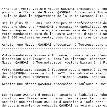
--------------------------------------------------

**Acheter votre voiture Nissan QASHQAI d'occasion à Tou
pour votre **achat de Nissan QASHQAI d'occasion à Toulo
Toulouse dans le département de la Haute-Garonne (31).

Depuis plus de 30 ans, nos équipes de professionnels de
vous cherchez une **QASHQAI d'occasion** spécifique, qu
besoin auprès de notre équipe commerciale de l'agence q
Votre mandataire auto de la Haute-Garonne, dispose d'un
de 1 500 voitures en vente, vous trouverez très certain
Acheter une Nissan QASHQAI d'occasion à Toulouse dans l
-------------------------------------------------------
Votre mandataire Nissan à Toulouse, commercialise l'ens
d'occasion à Toulouse** ou dans les alentour, cherchez 
Nissan QASHQAI  à Tournefeuille, voiture Nissan à  à Pl
Votre mandataire Nissan à Toulouse vous propose à la ve
des **QASHQAI diesel à Toulouse**, des véhicules électr
de voiture vous trouverez une **Nissan QASHQAI d'occasi
Acheter Une Nissan QASHQAI d'occasion à Toulouse au mei
-------------------------------------------------------
Les Nissan QASHQAI d'occasion incarnent fiabilité, robu
constructeur Nissan avec un souci marqué pour le confor
acquérir une **Nissan QASHQAI d'occasion à Toulouse**, 
de vous présenter le véhicule QASHQAI de votre choix et