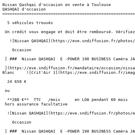
Nissan Qashqai d'occasion en vente à Toulouse          
QASHQAI d'occasion 

=======================================================
  5 véhicules trouvés

 Un crédit vous engage et doit être remboursé. Vérifiez vos capacités de remboursement avant de vous engager. 

   ![Nissan QASHQAI](https://eve.sndiffusion.fr/photos/evialog_photos/logvo/15/1779/37/e157f2ab-bb08-47be-8f0c-8f7db34f0c80.jpeg?w=600) 

    Occasion    

 [ ###  Nissan QASHQAI  E -POWER 190 BUSINESS Caméra JA 18"  

 ](https://eve.sndiffusion.fr/mandataire/occasion/nissan/qashqai/e-power-190-business-camera-ja-18-999)     Hybride        65 900 km       03/2024        Automatique      
Blanc     ![Crit'Air 1](https://eve.sndiffusion.fr/imag
  24 650 €

 ou

  **288 €**  TTC   /mois      en LOA pendant 60 mois

 hors assurance facultative  

  ![Nissan QASHQAI](https://eve.sndiffusion.fr/photos/evialog_photos/logvo/15/1784/93/3032a182-2784-414f-8617-a633072b01f6.jpg?w=600) 

    Occasion    

 [ ###  Nissan QASHQAI  E -POWER 190 BUSINESS Caméra JA 18"  
