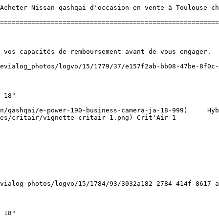
Acheter Nissan qashqai d'occasion en vente à Toulouse ch
========================================================
es/critair/vignette-critair-1.png) Crit'Air 1   
