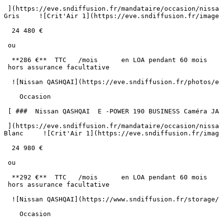
 ](https://eve.sndiffusion.fr/mandataire/occasion/nissan/qashqai/e-power-190-business-camera-ja-18-997)     Hybride        76 800 km       03/2024        Automatique      
Gris     ![Crit'Air 1](https://eve.sndiffusion.fr/image
  24 480 €

 ou

  **286 €**  TTC   /mois      en LOA pendant 60 mois

 hors assurance facultative  

  ![Nissan QASHQAI](https://eve.sndiffusion.fr/photos/evialog_photos/logvo/15/1779/37/e978caf6-4f83-4960-a0dd-f55455960dc0.jpeg?w=600) 

    Occasion    

 [ ###  Nissan QASHQAI  E -POWER 190 BUSINESS Caméra JA 18"  

 ](https://eve.sndiffusion.fr/mandataire/occasion/nissan/qashqai/e-power-190-business-camera-ja-18-996)     Hybride        55 700 km       03/2024        Automatique      
Blanc     ![Crit'Air 1](https://eve.sndiffusion.fr/imag
  24 980 €

 ou

  **292 €**  TTC   /mois      en LOA pendant 60 mois

 hors assurance facultative  

  ![Nissan QASHQAI](https://www.sndiffusion.fr/storage/defaults/01KN7JECWVGN3B4YA2JHN6GNJ3.jpg) 

    Occasion    
