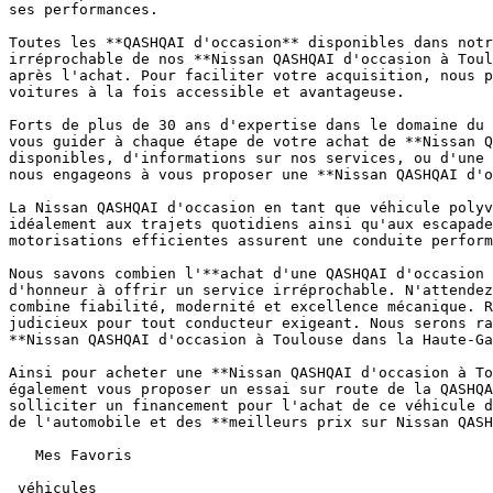
ses performances.

Toutes les **QASHQAI d'occasion** disponibles dans notr
irréprochable de nos **Nissan QASHQAI d'occasion à Toul
après l'achat. Pour faciliter votre acquisition, nous p
voitures à la fois accessible et avantageuse.

Forts de plus de 30 ans d'expertise dans le domaine du 
vous guider à chaque étape de votre achat de **Nissan Q
disponibles, d'informations sur nos services, ou d'une 
nous engageons à vous proposer une **Nissan QASHQAI d'o
La Nissan QASHQAI d'occasion en tant que véhicule polyv
idéalement aux trajets quotidiens ainsi qu'aux escapade
motorisations efficientes assurent une conduite perform
Nous savons combien l'**achat d'une QASHQAI d'occasion 
d'honneur à offrir un service irréprochable. N'attendez
combine fiabilité, modernité et excellence mécanique. R
judicieux pour tout conducteur exigeant. Nous serons ra
**Nissan QASHQAI d'occasion à Toulouse dans la Haute-Ga
Ainsi pour acheter une **Nissan QASHQAI d'occasion à To
également vous proposer un essai sur route de la QASHQA
solliciter un financement pour l'achat de ce véhicule d
de l'automobile et des **meilleurs prix sur Nissan QASH
   Mes Favoris

 véhicules
